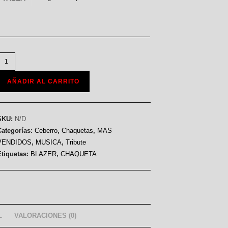
Punk
lazer
AÑADIR AL CARRITO
cantidad
SKU:
N/D
Categorías:
Ceberro
,
Chaquetas
,
MAS
VENDIDOS
,
MUSICA
,
Tribute
Etiquetas:
BLAZER
,
CHAQUETA
L
VALORACIONES (0)