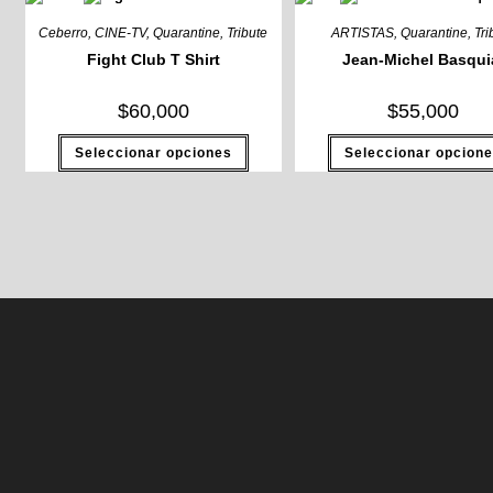
Ceberro
,
CINE-TV
,
Quarantine
,
Tribute
ARTISTAS
,
Quarantine
,
Tri
Fight Club T Shirt
Jean-Michel Basqui
$
60,000
$
55,000
Este
Seleccionar opciones
Seleccionar opcion
producto
tiene
múltiples
variantes.
Las
opciones
se
pueden
elegir
en
la
página
de
producto