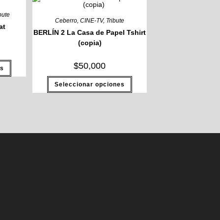
bute
Ceberro
,
CINE-TV
,
Tribute
at
BERLÍN 2 La Casa de Papel Tshirt
(copia)
Este
$
50,000
es
producto
tiene
Este
múltiples
Seleccionar opciones
producto
variantes.
tiene
Las
múltiples
opciones
variantes.
se
Las
pueden
opciones
elegir
se
en
pueden
la
elegir
página
en
de
la
producto
página
de
producto