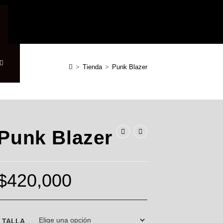
Alternar
>
Tienda
>
Punk Blazer
búsqueda
Punk Blazer
de
$
420,000
la
web
TALLA