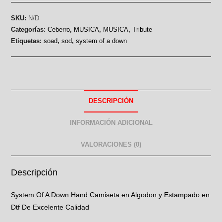
SKU:
N/D
Categorías:
Ceberro
,
MUSICA
,
MUSICA
,
Tribute
Etiquetas:
soad
,
sod
,
system of a down
DESCRIPCIÓN
INFORMACIÓN ADICIONAL
VALORACIONES (0)
Descripción
System Of A Down Hand Camiseta en Algodon y Estampado en
Dtf De Excelente Calidad