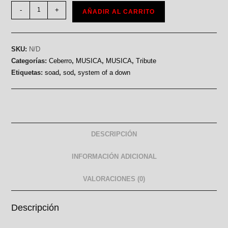
-
+
AÑADIR AL CARRITO
SKU:
N/D
Categorías:
Ceberro
,
MUSICA
,
MUSICA
,
Tribute
Etiquetas:
soad
,
sod
,
system of a down
DESCRIPCIÓN
INFORMACIÓN ADICIONAL
VALORACIONES (0)
Descripción