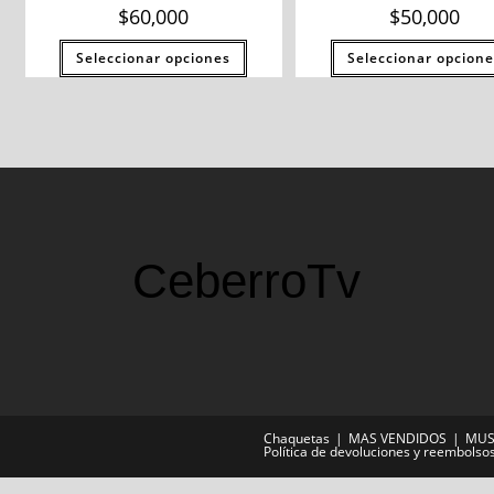
$
60,000
$
50,000
Seleccionar opciones
Seleccionar opcione
CeberroTv
Chaquetas
MAS VENDIDOS
MUS
Política de devoluciones y reembolso