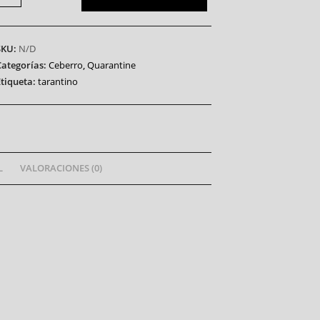
SKU:
N/D
Categorías:
Ceberro
,
Quarantine
Etiqueta:
tarantino
L
VALORACIONES (0)