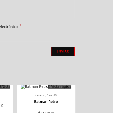
*
electrónico
Vista
Vista rápida
Ceberro
,
CINE-TV
Batman Retro
 2