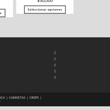
$
50,000
Seleccionar opciones
s
ICA
CAMISETAS
CROPS
s