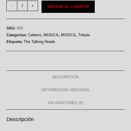
-
+
AÑADIR AL CARRITO
SKU:
N/D
Categorías:
Ceberro
,
MUSICA
,
MUSICA
,
Tribute
Etiqueta:
The Talking Heads
DESCRIPCIÓN
INFORMACIÓN ADICIONAL
VALORACIONES (0)
Descripción