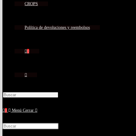
CROPS
Política de devoluciones y reembolsos
0
0
Menú
Cerrar