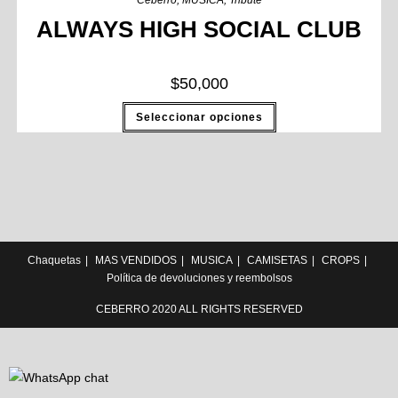
Ceberro
,
MUSICA
,
Tribute
ALWAYS HIGH SOCIAL CLUB
$
50,000
Seleccionar opciones
Chaquetas
MAS VENDIDOS
MUSICA
CAMISETAS
CROPS
Política de devoluciones y reembolsos
CEBERRO 2020 ALL RIGHTS RESERVED