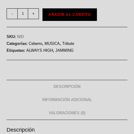
-
+
AÑADIR AL CARRITO
SKU:
N/D
Categorías:
Ceberro
,
MUSICA
,
Tribute
Etiquetas:
ALWAYS HIGH
,
JAMMING
DESCRIPCIÓN
INFORMACIÓN ADICIONAL
VALORACIONES (0)
Descripción