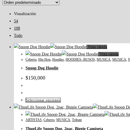
Visualización:
54
108
Todo
Vista rápida
Vista rápida
Ceberro
,
Hip Hop
,
Hoodies
,
HOODIES- BUSOS
,
MUSICA
,
MUSICA
,
N
Snoop Dog Hoodie
$
150,000
Seleccionar opciones
ARTISTAS
,
Ceberro
,
MUSICA
,
Tribute
ThugLife Snoop Dog, 2pac, Biggie Camiseta