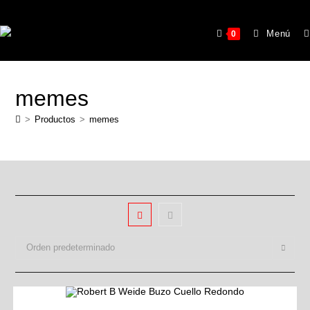
Menú
0
memes
>
Productos
>
memes
Orden predeterminado