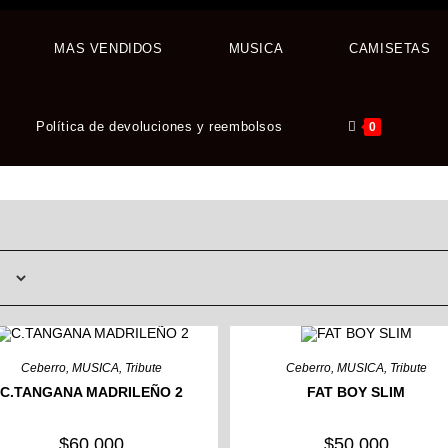
MAS VENDIDOS
MUSICA
CAMISETAS
Política de devoluciones y reembolsos
0
Ceberro
,
MUSICA
,
Tribute
Ceberro
,
MUSICA
,
Tribute
C.TANGANA MADRILEÑO 2
FAT BOY SLIM
$
60,000
$
50,000