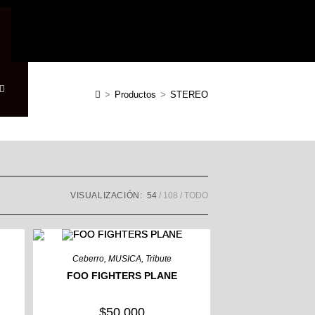
>
Productos
>
STEREO
VISUALIZACIÓN:
54
108
TODO
Ceberro
,
MUSICA
,
Tribute
FOO FIGHTERS PLANE
$
50,000