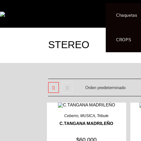
Chaquetas
CROPS
STEREO
Ceberro
,
MUSICA
,
Tribute
C.TANGANA MADRILEÑO
$
60,000