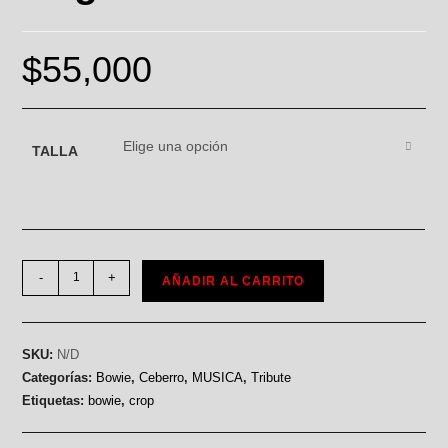
$
55,000
Elige una opción
TALLA
-
+
AÑADIR AL CARRITO
SKU:
N/D
Categorías:
Bowie
,
Ceberro
,
MUSICA
,
Tribute
Etiquetas:
bowie
,
crop