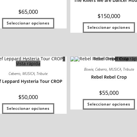
The Killers We are Dancer Ho
$
65,000
$
150,000
Seleccionar opciones
Seleccionar opciones
Vista ráp
Vista rápida
Bowie
,
Ceberro
,
MUSICA
,
Tribute
Ceberro
,
MUSICA
,
Tribute
Rebel Rebel Crop
f Leppard Hysteria Tour CROP
$
55,000
$
50,000
Seleccionar opciones
Seleccionar opciones