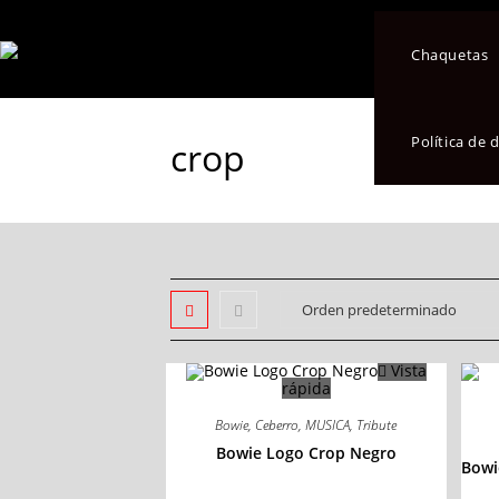
Chaquetas
Política de
crop
Vista
rápida
Bowie
,
Ceberro
,
MUSICA
,
Tribute
Bowie Logo Crop Negro
Bowi