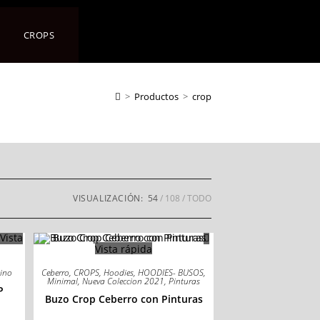
CROPS
>
Productos
>
crop
VISUALIZACIÓN:
54
108
TODO
Vista
Vista rápida
tino
Ceberro
,
CROPS
,
Hoodies
,
HOODIES- BUSOS
,
Minimal
,
Nueva Coleccion 2021
,
Pinturas
P
Buzo Crop Ceberro con Pinturas