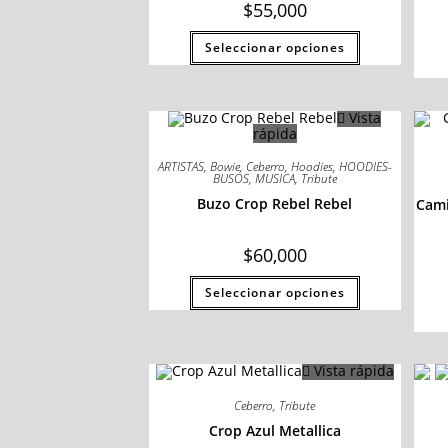
$
55,000
Seleccionar opciones
Vista
rápida
ARTISTAS
,
Bowie
,
Ceberro
,
Hoodies
,
HOODIES-
BUSOS
,
MUSICA
,
Tribute
Buzo Crop Rebel Rebel
Cami
$
60,000
Seleccionar opciones
Vista rápida
Ceberro
,
Tribute
Crop Azul Metallica