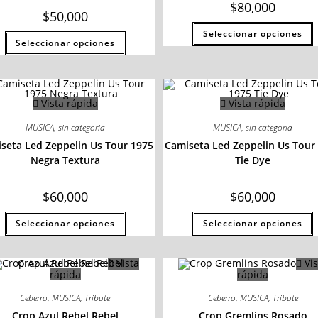
$
80,000
$
50,000
Seleccionar opciones
Seleccionar opciones
Vista rápida
Vista rápida
MUSICA
,
sin categoria
MUSICA
,
sin categoria
seta Led Zeppelin Us Tour 1975
Camiseta Led Zeppelin Us Tour
Negra Textura
Tie Dye
$
60,000
$
60,000
Seleccionar opciones
Seleccionar opciones
Vista
Vis
rápida
rápida
Ceberro
,
MUSICA
,
Tribute
Ceberro
,
MUSICA
,
Tribute
Crop Azul Rebel Rebel
Crop Gremlins Rosado