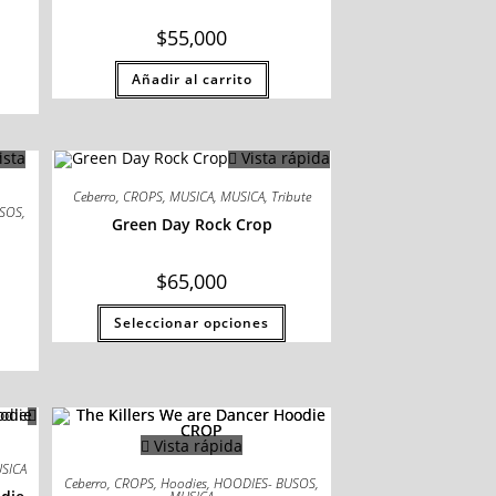
$
55,000
Añadir al carrito
ista
Vista rápida
Ceberro
,
CROPS
,
MUSICA
,
MUSICA
,
Tribute
USOS
,
Green Day Rock Crop
$
65,000
Seleccionar opciones
Vista rápida
SICA
Ceberro
,
CROPS
,
Hoodies
,
HOODIES- BUSOS
,