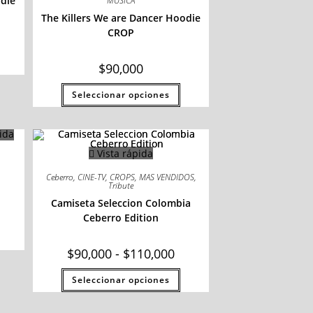
odie
MUSICA
The Killers We are Dancer Hoodie
CROP
$
90,000
Seleccionar opciones
ida
Vista rápida
Ceberro
,
CINE-TV
,
CROPS
,
MAS VENDIDOS
,
Tribute
Camiseta Seleccion Colombia
Ceberro Edition
$
90,000
-
$
110,000
Seleccionar opciones