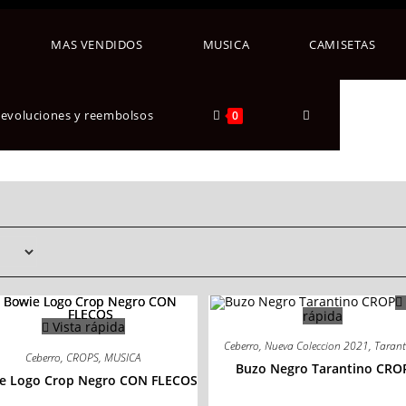
MAS VENDIDOS
MUSICA
CAMISETAS
 devoluciones y reembolsos
0
rápida
Vista rápida
Ceberro
,
Nueva Coleccion 2021
,
Taran
Ceberro
,
CROPS
,
MUSICA
Buzo Negro Tarantino CRO
e Logo Crop Negro CON FLECOS