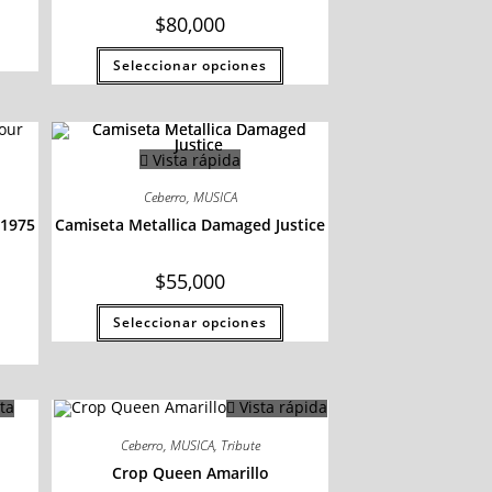
$
80,000
Seleccionar opciones
Vista rápida
Ceberro
,
MUSICA
 1975
Camiseta Metallica Damaged Justice
$
55,000
Seleccionar opciones
ta
Vista rápida
Ceberro
,
MUSICA
,
Tribute
Crop Queen Amarillo