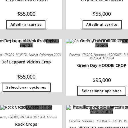
$
55,000
$
55,000
Añadir al carrito
Añadir al carrito
Vista
V
rápida
rápida
ro
,
CROPS
,
MUSICA
,
Nueva Coleccion 2021
Ceberro
,
CROPS
,
Hoodies
,
HOODIES- B
MUSICA
,
MUSICA
Def Leppard Vidrios Crop
Green Day HOODIE CROP
$
55,000
$
95,000
Seleccionar opciones
Seleccionar opciones
Vista rápida
Vista rápida
berro
,
CROPS
,
MUSICA
,
MUSICA
,
Tribute
Ceberro
,
Hoodies
,
HOODIES- BUSOS
,
MU
Rock Crops