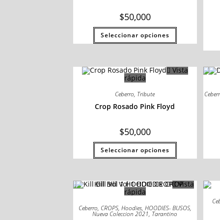
$
50,000
Seleccionar opciones
Vista
rápida
Ceberro
,
Tribute
Ceber
Crop Rosado Pink Floyd
$
50,000
Seleccionar opciones
Vista
rápida
Ce
Ceberro
,
CROPS
,
Hoodies
,
HOODIES- BUSOS
,
Nueva Coleccion 2021
,
Tarantino