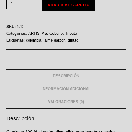
AÑADIR AL CARRITO
SKU:
N/D
Categorías:
ARTISTAS
,
Ceberro
,
Tribute
Etiquetas:
colombia
,
jaime garzon
,
tributo
DESCRIPCIÓN
INFORMACIÓN ADICIONAL
VALORACIONES (0)
Descripción
Camiseta 100 % algodón, disponible para hombre y mujer.