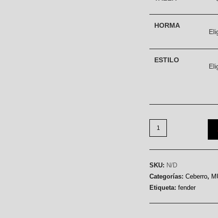
HORMA
ESTILO
Fender
Patent
cantidad
SKU:
N/D
Categorías:
Ceberro
,
M
Etiqueta:
fender