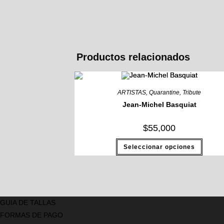
Productos relacionados
ARTISTAS
,
Quarantine
,
Tribute
Jean-Michel Basquiat
$
55,000
Este
Seleccionar opciones
produc
tiene
múltip
variant
Las
opcion
se
puede
GUIA DE TALLAS
elegir
en
FORMAS DE PAGO
la