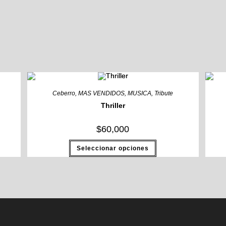
Ceberro
,
MAS VENDIDOS
,
MUSICA
,
Tribute
Thriller
$
60,000
Este
Seleccionar opciones
to
producto
tiene
les
múltiples
es.
variantes.
Las
es
opciones
se
n
pueden
elegir
en
la