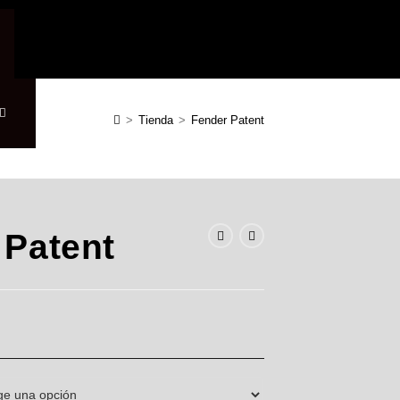
Alternar
>
Tienda
>
Fender Patent
búsqueda
 Patent
de
la
web