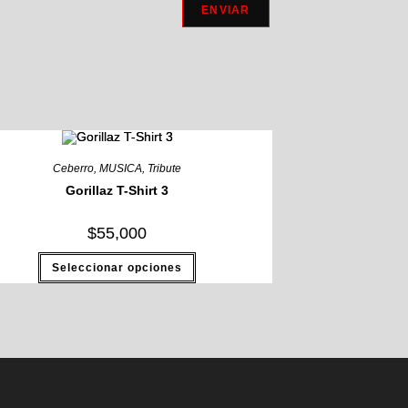
Ceberro
,
MUSICA
,
Tribute
Gorillaz T-Shirt 3
$
55,000
Este
Seleccionar opciones
producto
tiene
múltiples
variantes.
Las
opciones
se
pueden
elegir
en
la