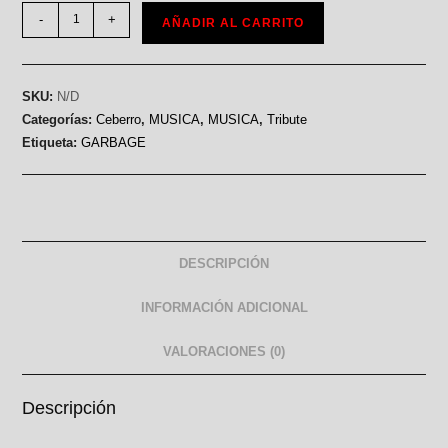
-
+
AÑADIR AL CARRITO
SKU:
N/D
Categorías:
Ceberro
,
MUSICA
,
MUSICA
,
Tribute
Etiqueta:
GARBAGE
DESCRIPCIÓN
INFORMACIÓN ADICIONAL
VALORACIONES (0)
Descripción