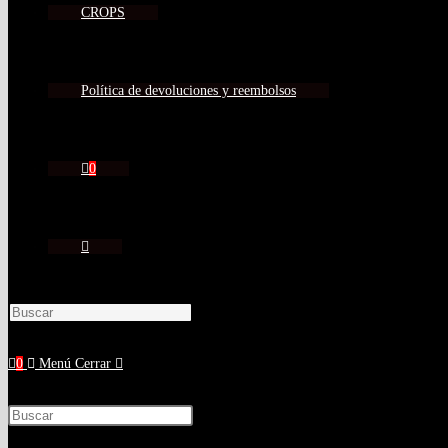
CROPS
Política de devoluciones y reembolsos
0
0
Menú
Cerrar