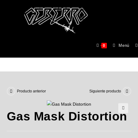
Gas Mask Distortion
Menú
0
>
Tienda
>
Gas Mask Distortion
Producto anterior
Siguiente producto
Gas Mask Distortion
🔍