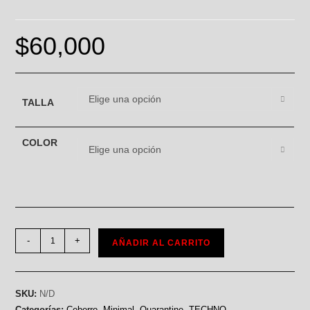
$
60,000
Elige una opción
TALLA
COLOR
Elige una opción
-
+
AÑADIR AL CARRITO
SKU:
N/D
Categorías:
Ceberro
,
Minimal
,
Quarantine
,
TECHNO