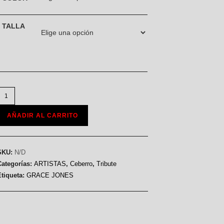
TALLA
AÑADIR AL CARRITO
SKU:
N/D
Categorías:
ARTISTAS
,
Ceberro
,
Tribute
Etiqueta:
GRACE JONES