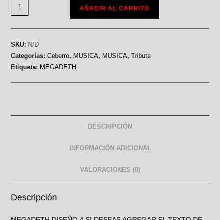
AÑADIR AL CARRITO
SKU:
N/D
Categorías:
Ceberro
,
MUSICA
,
MUSICA
,
Tribute
Etiqueta:
MEGADETH
DESCRIPCIÓN
INFORMACIÓN ADICIONAL
VALORACIONES (0)
Descripción
MEGADETH DISEÑO 4 SI DESEAS AGREGAR EL TEXTO DE