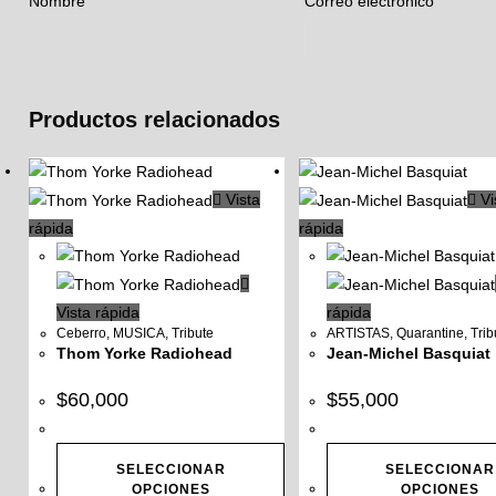
Nombre
Correo electrónico
Productos relacionados
Vista
Vi
rápida
rápida
Vista rápida
rápida
Ceberro
,
MUSICA
,
Tribute
ARTISTAS
,
Quarantine
,
Trib
Thom Yorke Radiohead
Jean-Michel Basquiat
$
60,000
$
55,000
SELECCIONAR
SELECCIONAR
OPCIONES
OPCIONES