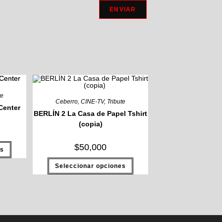
te
Ceberro
,
CINE-TV
,
Tribute
Center
BERLÍN 2 La Casa de Papel Tshirt
(copia)
Este
$
50,000
es
producto
tiene
Este
múltiples
Seleccionar opciones
producto
variantes.
tiene
Las
múltiples
opciones
variantes.
se
Las
pueden
opciones
elegir
se
en
pueden
la