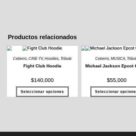
Productos relacionados
Ceberro
,
CINE-TV
,
Hoodies
,
Tribute
Ceberro
,
MUSICA
,
Tribu
Fight Club Hoodie
Michael Jackson Epcot 
$
140,000
$
55,000
Este
Seleccionar opciones
Seleccionar opcion
producto
tiene
múltiples
variantes.
Las
opciones
se
pueden
elegir
en
la