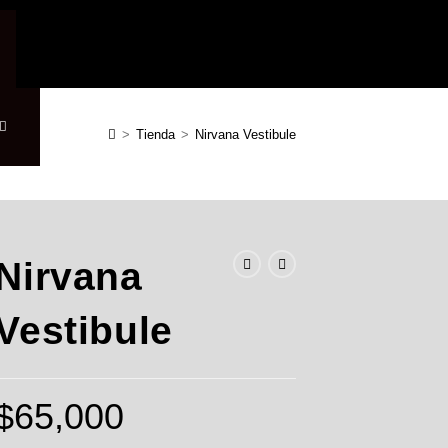
Alternar
>
Tienda
>
Nirvana Vestibule
búsqueda
Nirvana
de
Vestibule
la
$
65,000
web