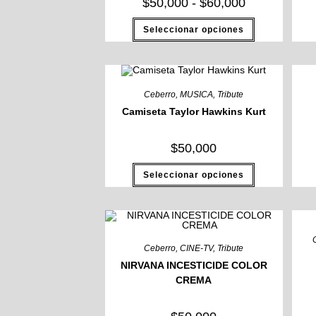
Rango
$
50,000
-
$
60,000
de
precios:
Este
Seleccionar opciones
desde
producto
$50,000
tiene
hasta
múltiples
$60,000
variantes.
Las
opciones
se
Ceberro
,
MUSICA
,
Tribute
pueden
elegir
Camiseta Taylor Hawkins Kurt
en
la
página
$
50,000
de
producto
Este
Seleccionar opciones
producto
tiene
múltiples
variantes.
Las
opciones
se
pueden
Ceberro
,
CINE-TV
,
Tribute
elegir
NIRVANA INCESTICIDE COLOR
en
la
CREMA
página
de
producto