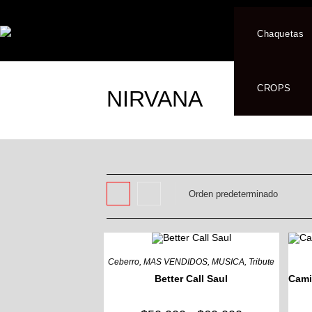
Ir
al
Chaquetas
contenido
CROPS
NIRVANA
Ceberro
,
MAS VENDIDOS
,
MUSICA
,
Tribute
Better Call Saul
Cami