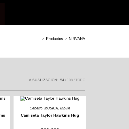
lternar
>
Productos
>
NIRVANA
úsqueda
VISUALIZACIÓN:
54
108
TODO
e
a
Ceberro
,
MUSICA
,
Tribute
ums
Camiseta Taylor Hawkins Hug
eb