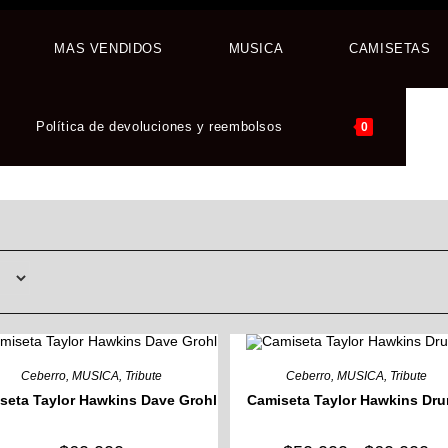
MAS VENDIDOS
MUSICA
CAMISETAS
Política de devoluciones y reembolsos
A
0
b
d
l
Ceberro
,
MUSICA
,
Tribute
Ceberro
,
MUSICA
,
Tribute
seta Taylor Hawkins Dave Grohl
Camiseta Taylor Hawkins Dr
w