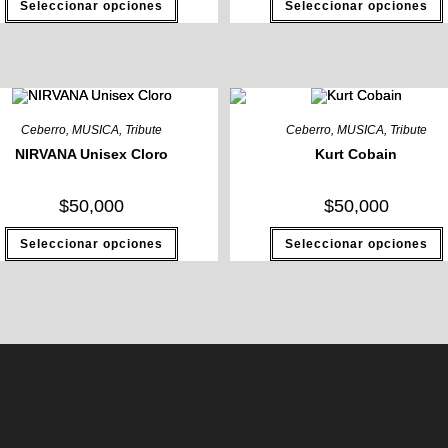
Seleccionar opciones
Seleccionar opciones
producto
tiene
múltiples
variantes.
Las
opciones
se
pueden
elegir
e
Ceberro
,
MUSICA
,
Tribute
Ceberro
,
MUSICA
,
Tribute
en
la
l
NIRVANA Unisex Cloro
Kurt Cobain
página
de
producto
$
50,000
$
50,000
Este
Seleccionar opciones
Seleccionar opciones
producto
tiene
múltiples
variantes.
Las
opciones
se
pueden
elegir
e
en
la
l
página
de
producto