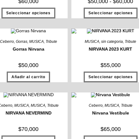
Ra
$
60,000
$
50,000
-
$
60,000
de
pre
Este
Seleccionar opciones
Seleccionar opciones
de
producto
$5
tiene
ha
múltiples
$6
variantes.
Las
opciones
se
Ceberro
,
Gorras
,
MUSICA
,
Tribute
MUSICA
,
sin categoria
,
Tribute
pueden
elegir
e
Gorras Nirvana
NIRVANA 2023 KURT
en
la
l
página
$
50,000
$
55,000
de
producto
Añadir al carrito
Seleccionar opciones
Ceberro
,
MUSICA
,
MUSICA
,
Tribute
Ceberro
,
MUSICA
,
Tribute
e
NIRVANA NEVERMIND
Nirvana Vestibule
l
$
70,000
$
65,000
Este