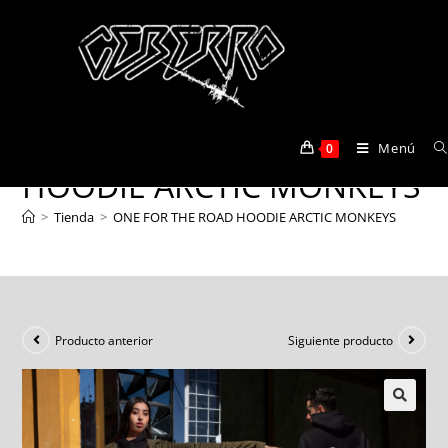
ONE FOR THE ROAD
Menú
0
HOODIE ARCTIC MONKEYS
>
Tienda
>
ONE FOR THE ROAD HOODIE ARCTIC MONKEYS
Producto anterior
Siguiente producto