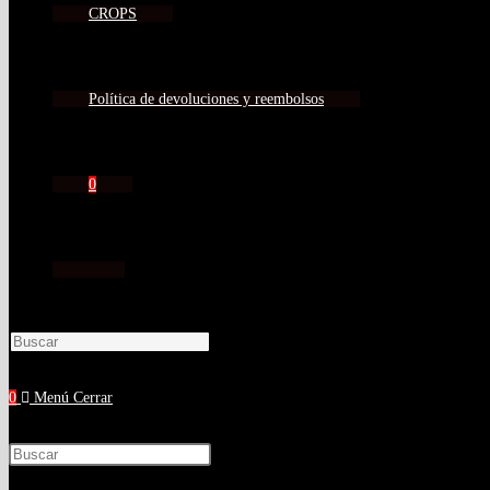
CROPS
Política de devoluciones y reembolsos
0
0
Menú
Cerrar