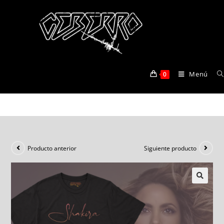
Shakira Merch1
Menú
0
>
Tienda
>
Shakira Merch1
Producto anterior
Siguiente producto