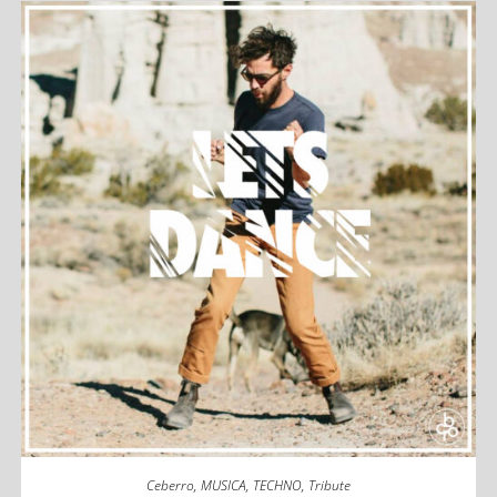
Ceberro
,
MUSICA
,
TECHNO
,
Tribute