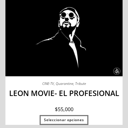
CINE-TV
,
Quarantine
,
Tribute
LEON MOVIE- EL PROFESIONAL
$
55,000
Seleccionar opciones