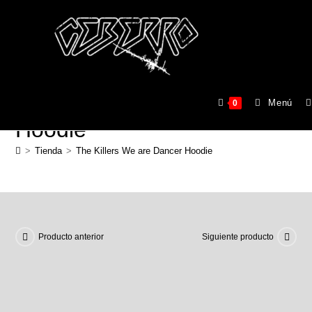
The Killers We are Dancer
Menú
0
Hoodie
>
Tienda
>
The Killers We are Dancer Hoodie
Producto anterior
Siguiente producto