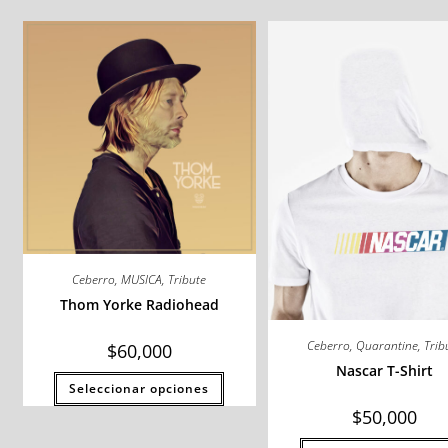
Ceberro
,
MUSICA
,
Tribute
Thom Yorke Radiohead
Ceberro
,
Quarantine
,
Trib
$
60,000
Nascar T-Shirt
Seleccionar opciones
$
50,000