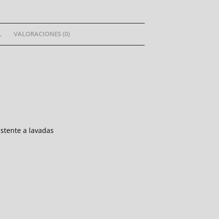
L
VALORACIONES (0)
istente a lavadas