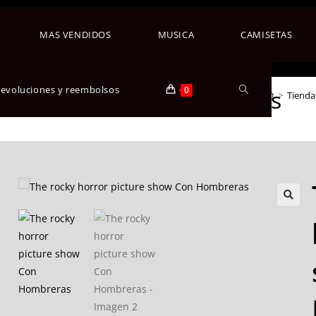
MAS VENDIDOS
MUSICA
CAMISETAS
 devoluciones y reembolsos
0
icture show Con Hombreras
>
Tienda
🔍