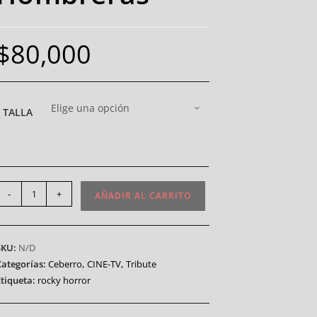
$
80,000
Elige una opción
TALLA
-
+
AÑADIR AL CARRITO
SKU:
N/D
Categorías:
Ceberro
,
CINE-TV
,
Tribute
Etiqueta:
rocky horror