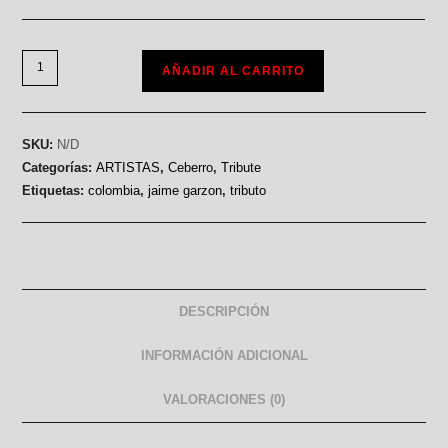
AÑADIR AL CARRITO
SKU:
N/D
Categorías:
ARTISTAS
,
Ceberro
,
Tribute
Etiquetas:
colombia
,
jaime garzon
,
tributo
DESCRIPCIÓN
INFORMACIÓN ADICIONAL
VALORACIONES (0)