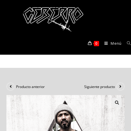
Tresor Berlin
Menú
0
>
Tienda
>
Tresor Berlin
Producto anterior
Siguiente producto