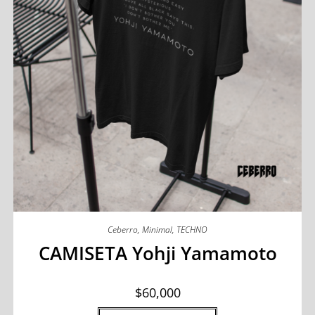
Ceberro
,
Minimal
,
TECHNO
CAMISETA Yohji Yamamoto
$
60,000