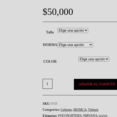
$
50,000
Talla
HORMA
COLOR
AÑADIR AL CARRITO
SKU:
N/D
Categorías:
Ceberro
,
MUSICA
,
Tribute
Etiquetas:
FOO FIGHTERS
,
NIRVANA
,
taylor