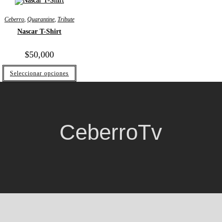
Ceberro
,
Quarantine
,
Tribute
Nascar T-Shirt
$
50,000
Seleccionar opciones
CeberroTv