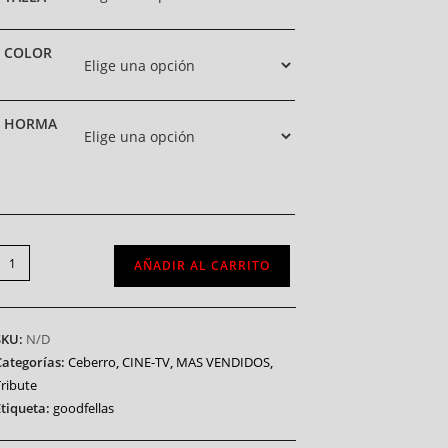
COLOR
HORMA
AÑADIR AL CARRITO
SKU:
N/D
Categorías:
Ceberro
,
CINE-TV
,
MAS VENDIDOS
,
Tribute
Etiqueta:
goodfellas