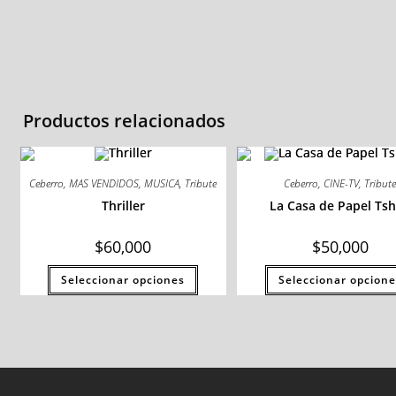
Productos relacionados
Ceberro
,
MAS VENDIDOS
,
MUSICA
,
Tribute
Ceberro
,
CINE-TV
,
Tribut
Thriller
La Casa de Papel Tsh
$
60,000
$
50,000
Seleccionar opciones
Seleccionar opcione