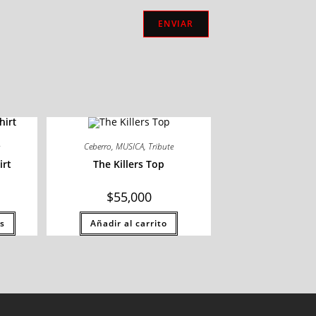
e
Ceberro
,
MUSICA
,
Tribute
irt
The Killers Top
$
55,000
s
Añadir al carrito