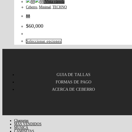
Vista rápida
Ceberro
,
Minimal
,
TECHNO
88
$
60,000
Seleccionar opciones
GUIA DE TALLAS
FORMAS DE PAGO
ACERCA DE CEBERRO
Chaquetas
MAS VENDIDOS
MUSICA
CAMISETAS