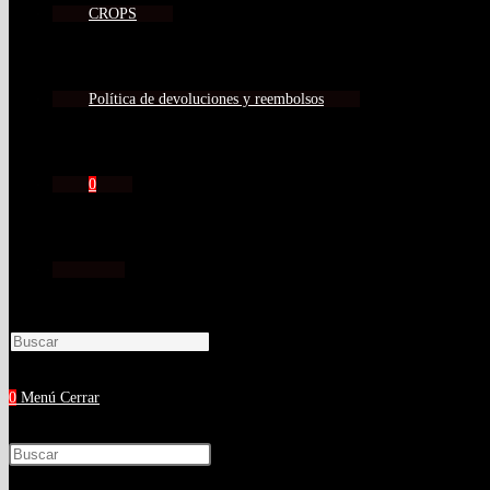
CROPS
Política de devoluciones y reembolsos
0
0
Menú
Cerrar