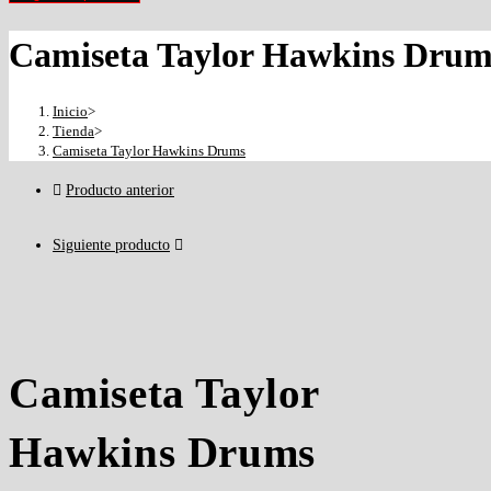
precios:
desde
Camiseta Taylor Hawkins Drum
$50,000
hasta
Inicio
>
$60,000
Tienda
>
Camiseta Taylor Hawkins Drums
Producto anterior
Siguiente producto
Camiseta Taylor
Hawkins Drums