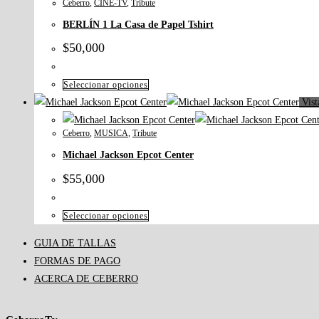
Ceberro
,
CINE-TV
,
Tribute
múltiples
BERLÍN 1 La Casa de Papel Tshirt
variantes.
Las
$
50,000
opciones
se
Este
Seleccionar opciones
pueden
producto
Vist
elegir
tiene
en
Ceberro
,
MUSICA
,
Tribute
múltiples
la
Michael Jackson Epcot Center
variantes.
página
Las
$
55,000
de
opciones
producto
se
Este
Seleccionar opciones
pueden
producto
GUIA DE TALLAS
elegir
tiene
FORMAS DE PAGO
en
múltiples
ACERCA DE CEBERRO
la
variantes.
página
Las
de