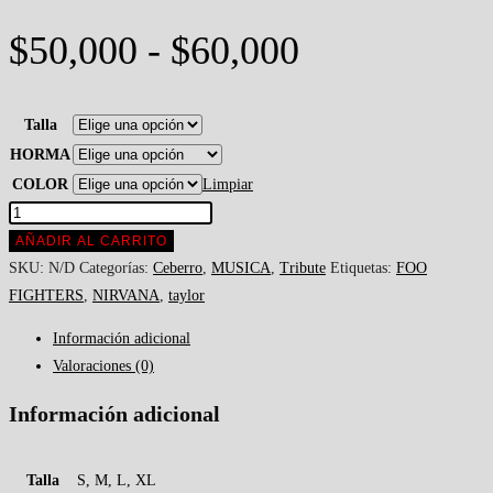
Rango
$
50,000
-
$
60,000
de
precios:
Talla
HORMA
desde
COLOR
Limpiar
$50,000
Camiseta
hasta
Taylor
AÑADIR AL CARRITO
Hawkins
SKU:
N/D
Categorías:
Ceberro
,
MUSICA
,
Tribute
Etiquetas:
FOO
$60,000
Drums
FIGHTERS
,
NIRVANA
,
taylor
cantidad
Información adicional
Valoraciones (0)
Información adicional
Talla
S, M, L, XL