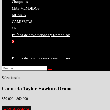
Chaquetas
de
esta
para
la
MAS VENDIDOS
búsqueda.
web
cerrar
MUSICA
el
CAMISETAS
panel
web
CROPS
de
Política de devoluciones y reembolsos
búsqueda.
0
Alternar
búsqueda
Política de devoluciones y reembolsos
de
la
Buscar
en
web
Seleccionado:
esta
web
Camiseta Taylor Hawkins Drums
Rango
$
50,000
-
$
60,000
de
Elige las opciones