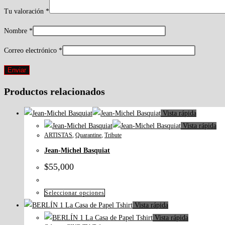
Tu valoración
*
Nombre
*
Correo electrónico
*
Productos relacionados
Vista rápida
Vista rápida
ARTISTAS
,
Quarantine
,
Tribute
Jean-Michel Basquiat
$
55,000
Este
Seleccionar opciones
producto
Vista rápida
tiene
Vista rápida