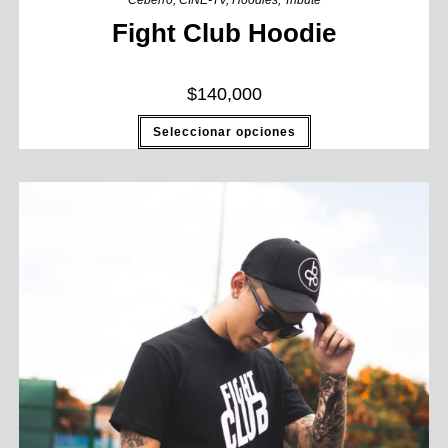
Ceberro
,
CINE-TV
,
Hoodies
,
Tribute
Fight Club Hoodie
$
140,000
Seleccionar opciones